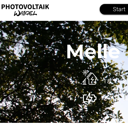
Start
Melle
18.5 
10 k