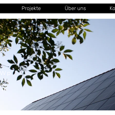
Projekte
Über uns
Ko
kWp
Wp