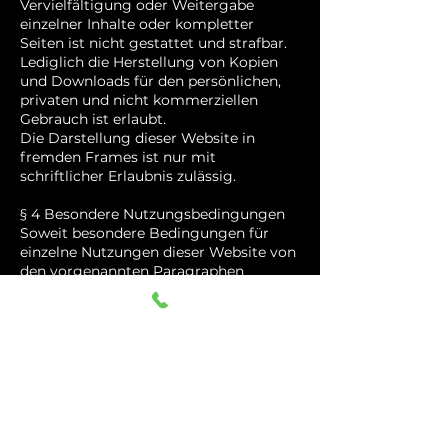
Vervielfältigung oder Weitergabe
einzelner Inhalte oder kompletter
Seiten ist nicht gestattet und strafbar.
Lediglich die Herstellung von Kopien
und Downloads für den persönlichen,
privaten und nicht kommerziellen
Gebrauch ist erlaubt.
Die Darstellung dieser Website in
fremden Frames ist nur mit
schriftlicher Erlaubnis zulässig.
§ 4 Besondere Nutzungsbedingungen
Soweit besondere Bedingungen für
einzelne Nutzungen dieser Website von
den vorgenannten Paragraphen
abweichen, wird an entsprechender
Stelle ausdrücklich darauf hingewiesen.
In diesem Falle gelten im
jeweiligen Einzelfall die besonderen
Nutzungsbedingungen.
EU-Streitschlichtung
Plattform der EU zur
außergerichtlichen Online-