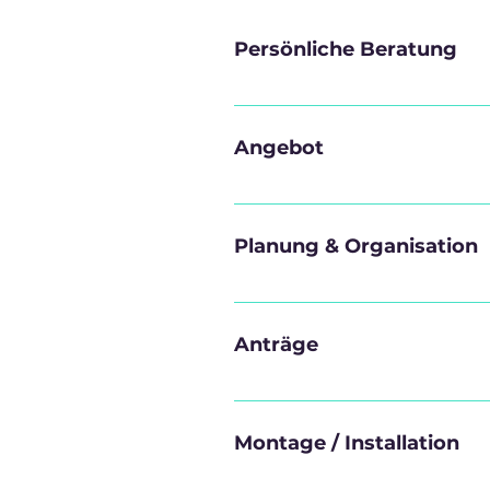
Persönliche Beratung
Gerne stehen wir Ihnen p
Ihre Fragen zu beantwor
Angebot
Unsere Beratung beinhalt
Transparenz. Innerhalb 
Planung & Organisation
Ihren spezifischen Anfo
Die Planung der PV-Anla
mit Ihnen im Detail, ein
Anträge
wie Wechselrichter, Spe
Natürlich übernehmen wir
des Eintrags in das Mar
Montage / Installation