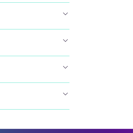
sfalls dem Zufall
jähriger Erfahrung in
herheitsstandards und
ründlichen Qualitätscheck
ihren Betrieb aufnehmen
 durch sämtliche Phasen
ichen Qualitätscheck
ihren Betrieb aufnehmen
ng Ihrer PV-Anlage.
icher, dass Ihre Anlage
 und behoben werden
eerzeugung verlassen und
en, während die