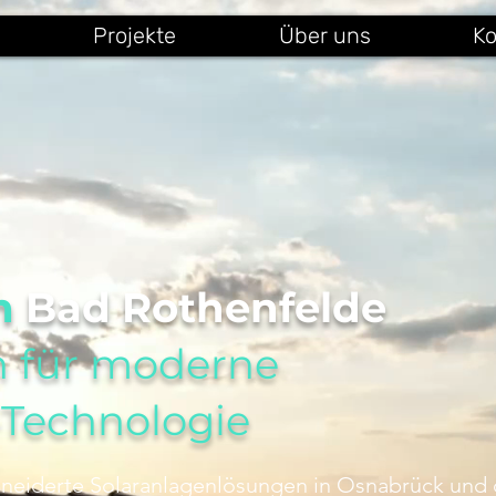
Projekte
Über uns
Ko
en
Bad Rothenfelde
n für moderne
-Technologie
neiderte Solaranlagenlösungen in Osnabrück und